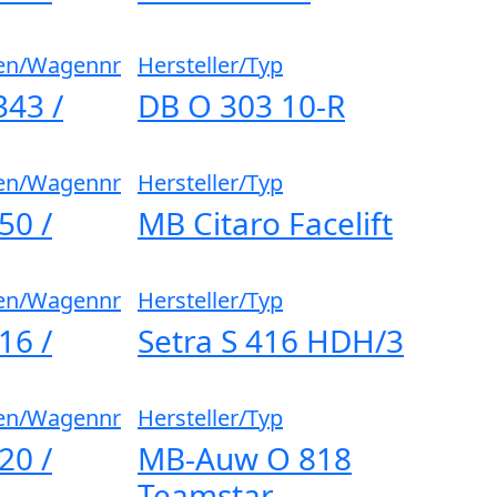
en/Wagennr
Hersteller/Typ
43 /
DB O 303 10-R
en/Wagennr
Hersteller/Typ
50 /
MB Citaro Facelift
en/Wagennr
Hersteller/Typ
16 /
Setra S 416 HDH/3
en/Wagennr
Hersteller/Typ
20 /
MB-Auw O 818
Teamstar