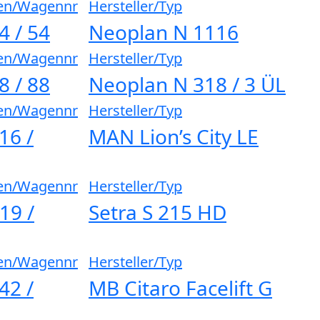
en/Wagennr
Hersteller/Typ
4 / 54
Neoplan N 1116
en/Wagennr
Hersteller/Typ
8 / 88
Neoplan N 318 / 3 ÜL
en/Wagennr
Hersteller/Typ
16 /
MAN Lion’s City LE
en/Wagennr
Hersteller/Typ
19 /
Setra S 215 HD
en/Wagennr
Hersteller/Typ
42 /
MB Citaro Facelift G