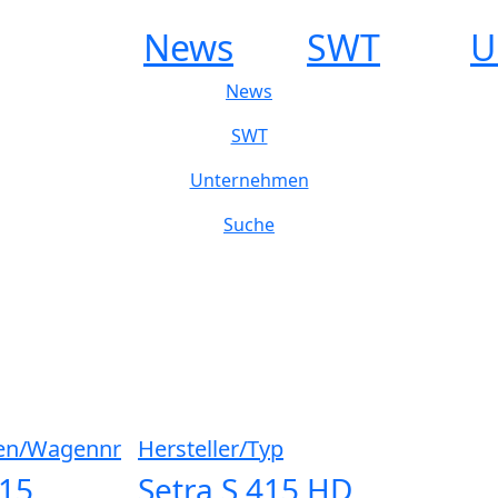
News
SWT
U
News
SWT
Unternehmen
Suche
en/Wagennr
Hersteller/Typ
415
Setra S 415 HD